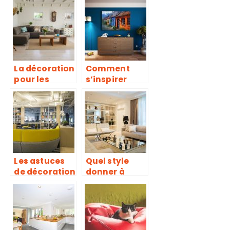
La décoration
Comment
pour les
s’inspirer
amateurs.
pour des
décorateurs?
Les astuces
Quel style
de décoration
donner à
pour votre
votre salon ?
bureau