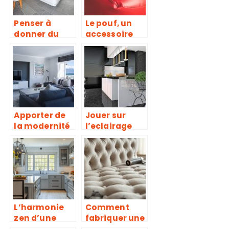
Penser à
Le pouf, un
donner du
accessoire
cachet à
tendance
votre cuisine.
pour vos
intérieurs
Apporter de
Jouer sur
la modernité
l’eclairage
dans votre
pour la
salon en ne
decoration
changeant
d’interieur
pas grand-
chose
L’harmonie
Comment
zen d’une
fabriquer une
cuisine en
tête de lit