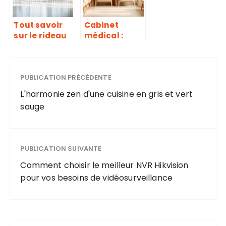
ultime !
Tout savoir
Cabinet
sur le rideau
médical :
lamelle
pourquoi les
plastique
couleurs
pour un
neutres et le
entretien
PUBLICATION PRÉCÉDENTE
gris
optimal et
transforment
L'harmonie zen d'une cuisine en gris et vert
durable
la décoration
sauge
de votre
espace de
santé
PUBLICATION SUIVANTE
Comment choisir le meilleur NVR Hikvision
pour vos besoins de vidéosurveillance