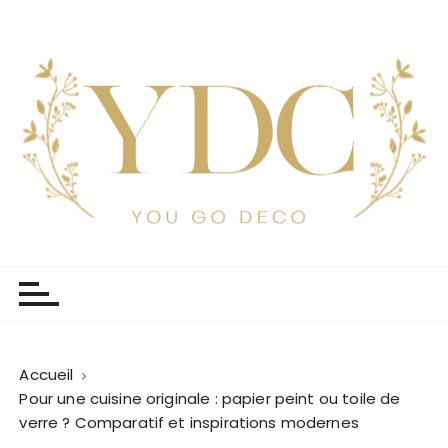
P
a
s
s
e
r
a
u
c
o
Yougodeco
Le petit blog déco de Marianne
n
t
e
n
u
Accueil
Pour une cuisine originale : papier peint ou toile de
verre ? Comparatif et inspirations modernes