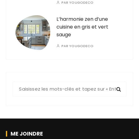
PAR
YOUGODECO
L’harmonie zen d’une
cuisine en gris et vert
sauge
PAR
YOUGODECO
R
e
c
h
e
r
c
ME JOINDRE