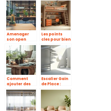
gris et vert
capitonnée
sauge
personnalisé
e : les secrets
d’une finition
parfaite
Amenager
Les points
son open
cles pour bien
space avec
choisir un lit-
des cactus
bureau en
decoratifs :
mezzanine
les regles
qui grandira
anti-allergies
avec votre
enfant
Comment
Escalier Gain
ajouter des
de Place :
rangements
Allier Design
malins a
et Securite
votre table
dans votre
basse touret :
Interieur
le guide